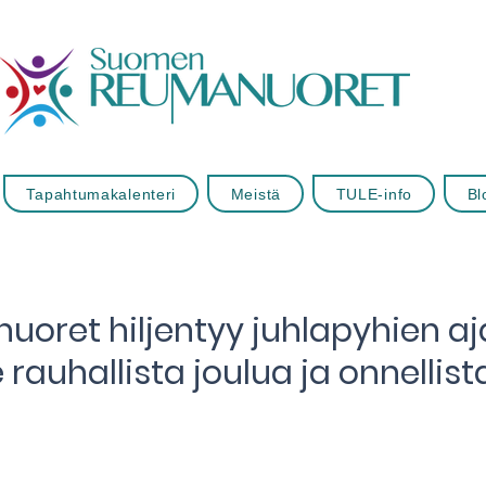
Tapahtumakalenteri
Meistä
TULE-info
Bl
ret hiljentyy juhlapyhien aja
e rauhallista joulua ja onnellis