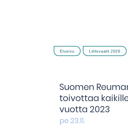
Etusivu
Liittovaalit 2026
Suomen Reumanuo
toivottaa kaikill
vuotta 2023
pe 23.11.