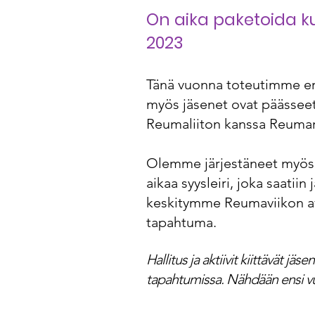
On aika paketoida kul
2023
Tänä vuonna toteutimme eril
myös jäsenet ovat päässee
Reumaliiton kanssa Reumare
Olemme järjestäneet myös e
aikaa syysleiri, joka saati
keskitymme Reumaviikon ava
tapahtuma.
Hallitus ja aktiivit kiittävät jä
tapahtumissa. Nähdään ensi v