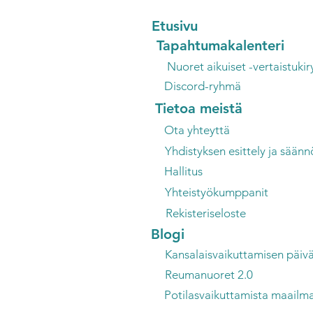
Etusivu
Tapahtumakalenteri
Nuoret aikuiset -vertaistuki
Discord-ryhmä
Tietoa meistä
Ota yhteyttä
Yhdistyksen esittely ja säänn
Hallitus
Yhteistyökumppanit
Rekisteriseloste
Blogi
Kansalaisvaikuttamisen päiv
Reumanuoret 2.0
Potilasvaikuttamista maailma