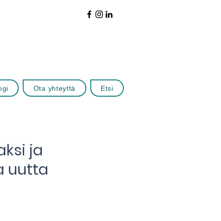
ogi
Ota yhteyttä
Etsi
ksi ja
ta uutta