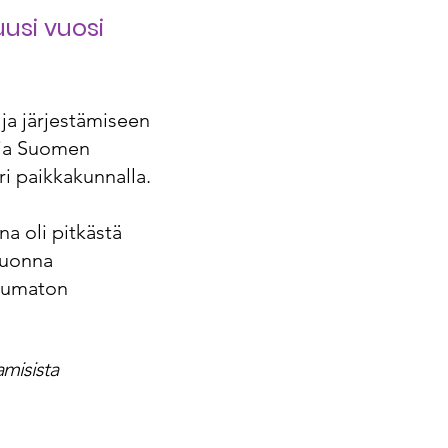
uusi vuosi
 ja järjestämiseen
 ja Suomen
i paikkakunnalla.
a oli pitkästä
 vuonna
htumaton
amisista