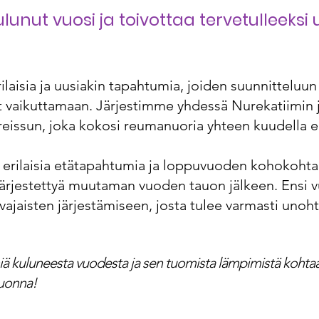
unut vuosi ja toivottaa tervetulleeksi 
aisia ja uusiakin tapahtumia, joiden suunnitteluun
t vaikuttamaan. Järjestimme yhdessä Nurekatiimin
issun, joka kokosi reumanuoria yhteen kuudella er
rilaisia etätapahtumia ja loppuvuoden kohokohtan
in järjestettyä muutaman vuoden tauon jälkeen. Ensi
jaisten järjestämiseen, josta tulee varmasti uno
seniä kuluneesta vuodesta
ja sen tuomista lämpimistä kohta
uonna!