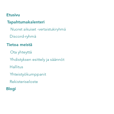
Etusivu
Tapahtumakalenteri
Nuoret aikuiset -vertaistukiryhmä
Discord-ryhmä
Tietoa meistä
Ota yhteyttä
Yhdistyksen esittely ja säännöt
Hallitus
Yhteistyökumppanit
Rekisteriseloste
Blogi
Kansalaisvaikuttamisen päivä
Reumanuoret 2.0
Potilasvaikuttamista maailmalla