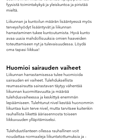
fyysistä toimintakykyä ja yleiskuntoa ja piristää
mieltä.
Liikunnan ja kuntoilun määrän lisääntyessä myös
terveyshyödyt lisääntyvät ja liikunnan
harrastaminen tukee kuntoutumista. Hyvä kunto
avaa uusia mahdollisuuksia omien haaveiden
toteuttamiseen nyt ja tulevaisuudessa. Löydä
oma tapasi liikkua!
Huomioi sairauden vaiheet
Liikunnan harrastamisessa tulee huomioida
sairauden eri vaiheet. Tulehduksellista
reumasairautta sairastavan täytyy vähentää
liikunnan kuormittavuutta ja määrää
tulehdusvaiheessa ja keskittyä enemmän
lepäämiseen. Tulehtunut nivel kestää huonommin
liikuntaa kuin terve nivel, mutta tarvitsee kuitenkin
rauhallista liikettä ääriasennosta toiseen
liikkuvuuden ylläpitämiseksi.
Tulehdustilanteen ollessa rauhallinen voit
noudattaa normaaleja liikuntatottumuksia ja -