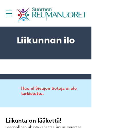
Liikunnan ilo
Huom! Sivujen tietoja ei ole
tarkistettu.
Liikunta on lääkettä!
Säännöllinen liikunta vähentää kipuja, parantaa