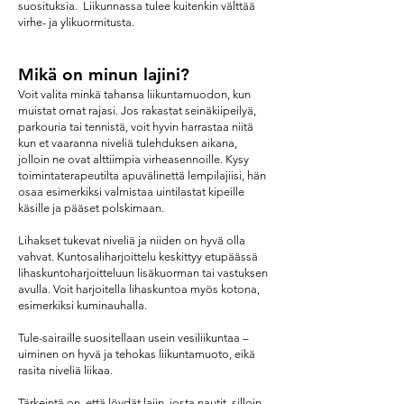
suosituksia. Liikunnassa tulee kuitenkin välttää
virhe- ja ylikuormitusta.
Mikä on minun lajini?
Voit valita minkä tahansa liikuntamuodon, kun
muistat omat rajasi. Jos rakastat seinäkiipeilyä,
parkouria tai tennistä, voit hyvin harrastaa niitä
kun et vaaranna niveliä tulehduksen aikana,
jolloin ne ovat alttiimpia virheasennoille. Kysy
toimintaterapeutilta apuvälinettä lempilajiisi, hän
osaa esimerkiksi valmistaa uintilastat kipeille
käsille ja pääset polskimaan.
Lihakset tukevat niveliä ja niiden on hyvä olla
vahvat. Kuntosaliharjoittelu keskittyy etupäässä
lihaskuntoharjoitteluun lisäkuorman tai vastuksen
avulla. Voit harjoitella lihaskuntoa myös kotona,
esimerkiksi kuminauhalla.
Tule-sairaille suositellaan usein vesiliikuntaa –
uiminen on hyvä ja tehokas liikuntamuoto, eikä
rasita niveliä liikaa.
Tärkeintä on, että löydät lajin, josta nautit, silloin